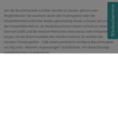
Rückrufservice
Um die Bauchmuskeln sichtbar werden zu lassen, gibt es zwei
Möglichkeiten: Sie wachsen durch den Trainingsreiz oder der
Körperfettanteil sinkt bzw. beides gleichzeitig. Heute schauen wir uns
den Körperfettanteil an, da Muskelwachstum relativ schnell an seine
Grenzen stößt und die meisten Menschen eher etwas mehr Körperfett
tragen, als die Bauchmuskeln durchstoßen können. So werden die
meisten Fitnesssportler - falls einem persönlich sichtbare Bauchmuskeln
wichtig sind - kleinere „Anpassungen“ durchführen, um überschüssige
Fettpölsterchen zu reduzieren:
1) Die Kalorienzufuhr wird etwas vermindert.
2) Das Gesamttrainingsvolumen beim Krafttraining wird angemessen
erhöht.
3) Das Cardiotraining (Radfahren, Laufen, Crosstrainer, Rudern etc.) wird
intensiviert.