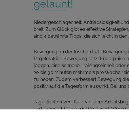
gelaunt!
Niedergeschlagenheit, Antriebslosigkeit un
breit. Zum Glück gibt es effektive Strategie
sind 4 bewährte Tipps, die sich leicht in den 
Bewegung an der frischen Luft: Bewegung is
Regelmäßige Bewegung setzt Endorphine fre
joggen, eine schnelle Trainingseinheit oder
20 bis 30 Minuten mehrmals pro Woche rei
zu heben. Zudem verbessert Bewegung die S
positiv auf die Tagesform auswirkt. Bei uns
Tageslicht nutzen: Kurz vor dem Arbeitsbegi
und Tageslicht tanken ist Gold wert. Wenn nat
Raum- und Tageslichtlampen, das innere Gl
Fensterplätze in der Wohnung oder im Bür