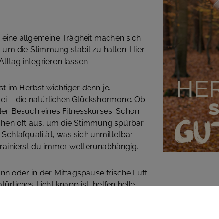
d eine allgemeine Trägheit machen sich
n, um die Stimmung stabil zu halten. Hier
Alltag integrieren lassen.
t im Herbst wichtiger denn je.
i – die natürlichen Glückshormone. Ob
 der Besuch eines Fitnesskurses: Schon
chen oft aus, um die Stimmung spürbar
chlafqualität, was sich unmittelbar
 trainierst du immer wetterunabhängig.
nn oder in der Mittagspause frische Luft
ürliches Licht knapp ist, helfen helle
eichgewicht zu unterstützen. Sonnige
o wirken Wunder gegen dunkle