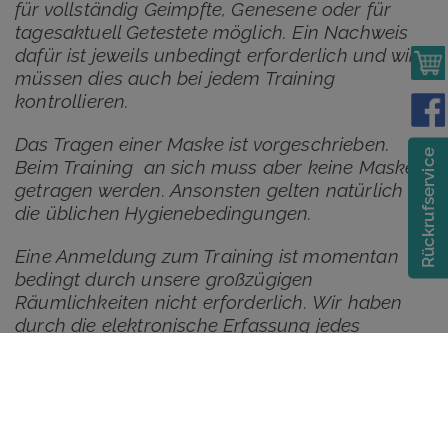
für vollständig Geimpfte, Genesene oder für
tagesaktuell Getestete möglich. Ein Nachweis
dafür ist jeweils unbedingt erforderlich und wir
müssen dies auch bei jedem Training
kontrollieren.
Das Tragen einer Maske ist vorgeschrieben.
Rückrufservice
Beim Training an sich muss aber keine Maske
getragen werden. Ansonsten gelten natürlich
die üblichen Hygienebedingungen.
Eine Anmeldung zum Training ist momentan
bedingt durch unsere großzügigen
Räumlichkeiten nicht erforderlich. Wir haben
durch die elektronische Erfassung jedes
Trainierenden beim Checkin die Anzahl der im
Studio anwesenden Personen stets im Blick.
Auch unsere Trainer werden vor jeder Schicht
getestet.