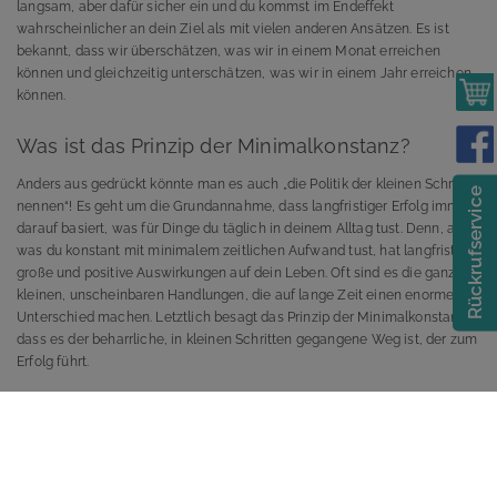
langsam, aber dafür sicher ein und du kommst im Endeffekt
wahrscheinlicher an dein Ziel als mit vielen anderen Ansätzen. Es ist
bekannt, dass wir überschätzen, was wir in einem Monat erreichen
können und gleichzeitig unterschätzen, was wir in einem Jahr erreichen
können.
Was ist das Prinzip der Minimalkonstanz?
Anders aus gedrückt könnte man es auch „die Politik der kleinen Schritte
Rückrufservice
nennen“! Es geht um die Grundannahme, dass langfristiger Erfolg immer
darauf basiert, was für Dinge du täglich in deinem Alltag tust. Denn, alles,
was du konstant mit minimalem zeitlichen Aufwand tust, hat langfristig
große und positive Auswirkungen auf dein Leben. Oft sind es die ganz
kleinen, unscheinbaren Handlungen, die auf lange Zeit einen enormen
Unterschied machen. Letztlich besagt das Prinzip der Minimalkonstanz,
dass es der beharrliche, in kleinen Schritten gegangene Weg ist, der zum
Erfolg führt.
Das Gehirn auf deiner Seite
Dieses Vorgehen hat den entscheidenden Vorteil, dass unser Gehirn uns
nicht in die Quere kommt. Wenn wir auf einmal und plötzlich eine große
Veränderung umsetzen wollen, kommt früher oder später die innere