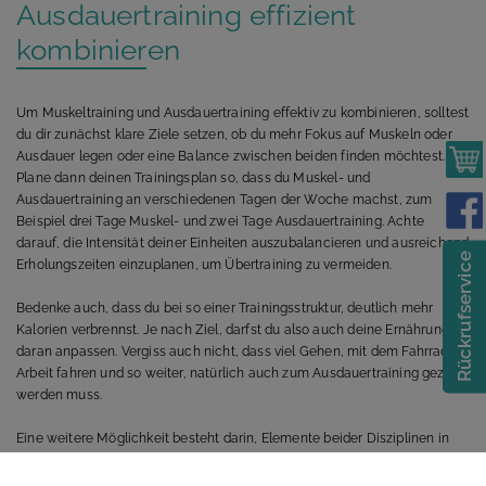
Ausdauertraining effizient
kombinieren
Um Muskeltraining und Ausdauertraining effektiv zu kombinieren, solltest
du dir zunächst klare Ziele setzen, ob du mehr Fokus auf Muskeln oder
Ausdauer legen oder eine Balance zwischen beiden finden möchtest.
Plane dann deinen Trainingsplan so, dass du Muskel- und
Ausdauertraining an verschiedenen Tagen der Woche machst, zum
Beispiel drei Tage Muskel- und zwei Tage Ausdauertraining. Achte
darauf, die Intensität deiner Einheiten auszubalancieren und ausreichend
Rückrufservice
Erholungszeiten einzuplanen, um Übertraining zu vermeiden.
Bedenke auch, dass du bei so einer Trainingsstruktur, deutlich mehr
Kalorien verbrennst. Je nach Ziel, darfst du also auch deine Ernährung
daran anpassen. Vergiss auch nicht, dass viel Gehen, mit dem Fahrrad zu
Arbeit fahren und so weiter, natürlich auch zum Ausdauertraining gezählt
werden muss.
Eine weitere Möglichkeit besteht darin, Elemente beider Disziplinen in
einer Einheit zu kombinieren. Zum Beispiel kannst du nach deinem
Muskeltraining eine kurze, intensive Ausdauereinheit (wie HIIT oder