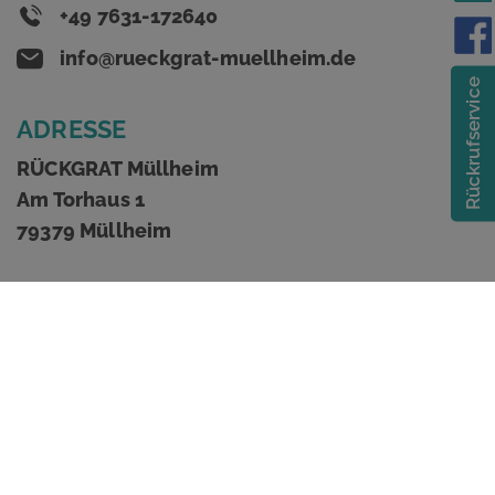
+49 7631-172640
info@rueckgrat-muellheim.de
Rückrufservice
ADRESSE
RÜCKGRAT Müllheim
Am Torhaus 1
79379 Müllheim